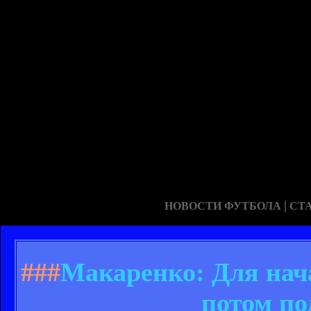
|
НОВОСТИ ФУТБОЛА
СТ
###
Макаренко: Для нача
потом по