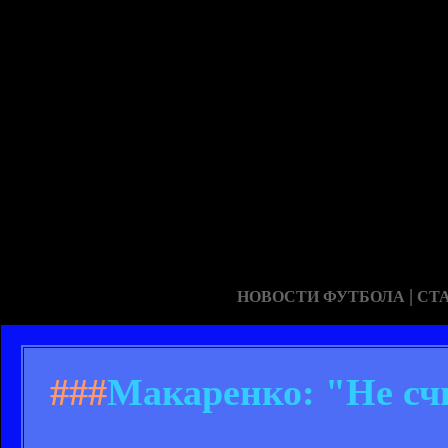
|
НОВОСТИ ФУТБОЛА
СТ
###
Макаренко: "Не счи