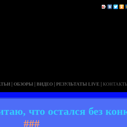
|
|
|
|
АТЬИ
ОБЗОРЫ
ВИДЕО
РЕЗУЛЬТАТЫ LIVE
КОНТАКТ
таю, что остался без ко
###