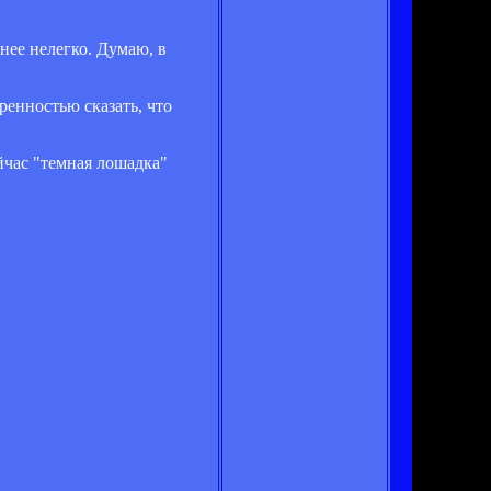
нее нелегко. Думаю, в
ренностью сказать, что
йчас "темная лошадка"