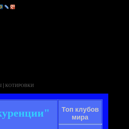
|
Ы
КОТИРОВКИ
Топ клубов
нкуренции"
мира