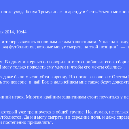
после ухода Бенуа Тремулинаса в аренду в Сент-Этьенн можно не
ля 2014, 10:44
ции и теперь являюсь основным левым защитником. У нас на кажд
 ряд футболистов, которые могут сыграть на этой позиции", — 
ым. В одном интервью он говорил, что это приблизит его к сборн
 могу только пожелать ему удачи и чтобы его мечты сбылись".
еня даже были мысли уйти в аренду. Но после разговора с Олего
ь это доверие, и, дай Бог, в дальнейшем мне также будут доверять
онний игрок. Многим крайним защитникам стоит поучиться у него
оторый уже тренируется в общей группе. Но, думаю, не только
тболистов. Да и я могу сыграть и в середине поля, и даже справа
и постепенно прибавлять".