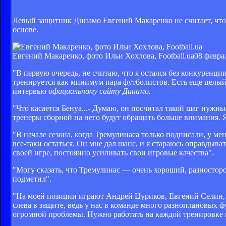
Левый защитник Динамо Евгений Макаренко не считает, что 
основе.
Евгений Макаренко, фото Ильи Хохлова, Football.ua
08 февра
"В первую очередь, не считаю, что я остался без конкурен
тренируется как минимум пара футболистов. Есть еще целый
интервью
официальному сайту Динамо.
"Что касается Бенуа...- Думаю, он посчитал такой шаг нужн
тренеры сборной на него будут обращать больше внимания. Я
"В начале сезона, когда Тремулинаса только подписали, у м
все-таки остаться. Он мне дал шанс, и я стараюсь оправдыват
своей игре, постоянно усиливать свои игровые качества".
"Могу сказать, что Тремулинас — очень хороший, разностор
подметил".
"На моей позиции играют Андрей Цуриков, Евгений Селин, к
слева в защите, ведь у нас в команде много разноплановых фу
огромной проблемы. Нужно работать на каждой тренировке 