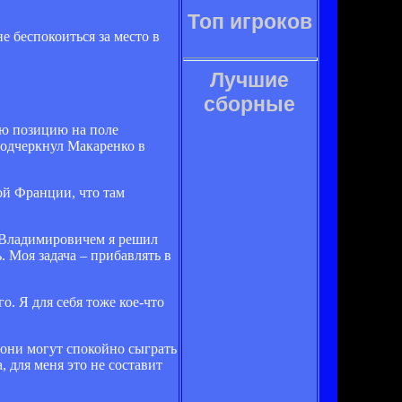
Топ игроков
 беспокоиться за место в
Лучшие
сборные
ую позицию на поле
подчеркнул Макаренко в
ой Франции, что там
м Владимировичем я решил
. Моя задача – прибавлять в
. Я для себя тоже кое-что
 они могут спокойно сыграть
, для меня это не составит