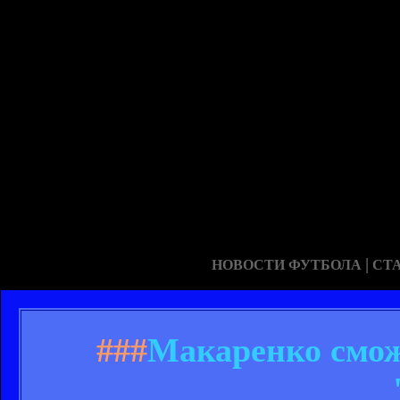
|
НОВОСТИ ФУТБОЛА
СТ
###
Макаренко смож