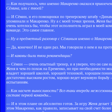
— Как получилось, что именно Макаренко оказался привлеч
Сёмина, или с твоей?
— И Сёмин, и его помощники по тренерскому штабу «Динамо»
упоминали и Макаренко. Ну а с моей точки зрения, Женя бы
очень хотелось бы, чтобы этот исполнитель играл в моей ком
команде. Это самое главное.
— Ну а предметный разговор с Сёминым именно о Макаренк
— Да, конечно! И не один раз. Мы говорили о нем и на протя
— И каковы были твои рекомендации?
— Сёмин — очень опытный тренер, и я уверен, что он сам н
Женя в чем-то похож на Еременко, но при необходимости мож
владеет хорошей школой, хорошей техникой, хорошим поним
достаточно высоким ростом, хорошо ведет верховую борьбу —
испытаниям.
— Как насчет выносливости? Все-таки впереди межсезонные
составе первой команды...
— И в этом плане он абсолютно готов. За игру Женя делает 
этом Макаренко, как правило, записывает на свой счет более 