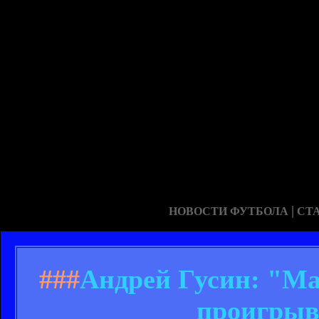
|
НОВОСТИ ФУТБОЛА
СТ
###
Андрей Гусин: "Ма
проигрыв