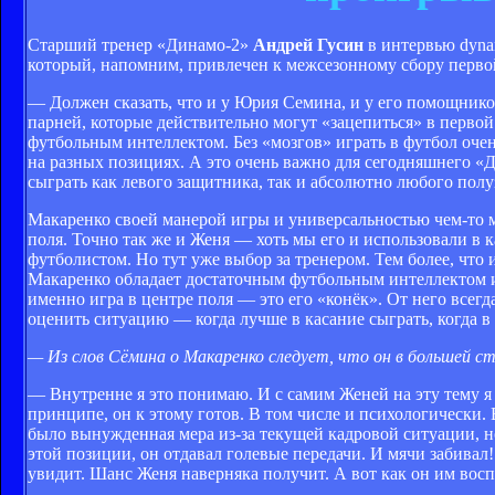
Старший тренер «Динамо-2»
Андрей Гусин
в интервью dynam
который, напомним, привлечен к межсезонному сбору перво
— Должен сказать, что и у Юрия Семина, и у его помощнико
парней, которые действительно могут «зацепиться» в первой 
футбольным интеллектом. Без «мозгов» играть в футбол очен
на разных позициях. А это очень важно для сегодняшнего «
сыграть как левого защитника, так и абсолютно любого полу
Макаренко своей манерой игры и универсальностью чем-то м
поля. Точно так же и Женя — хоть мы его и использовали в 
футболистом. Но тут уже выбор за тренером. Тем более, что
Макаренко обладает достаточным футбольным интеллектом и
именно игра в центре поля — это его «конёк». От него всегд
оценить ситуацию — когда лучше в касание сыграть, когда в 
— Из слов Сёмина о Макаренко следует, что он в большей ст
— Внутренне я это понимаю. И с самим Женей на эту тему я 
принципе, он к этому готов. В том числе и психологически.
было вынужденная мера из-за текущей кадровой ситуации, н
этой позиции, он отдавал голевые передачи. И мячи забивал!
увидит. Шанс Женя наверняка получит. А вот как он им воспо